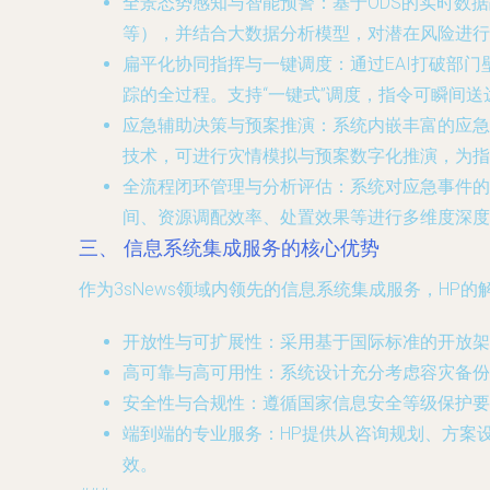
全景态势感知与智能预警
：基于ODS的实时数
等），并结合大数据分析模型，对潜在风险进行预
扁平化协同指挥与一键调度
：通过EAI打破部
踪的全过程。支持“一键式”调度，指令可瞬间
应急辅助决策与预案推演
：系统内嵌丰富的应急
技术，可进行灾情模拟与预案数字化推演，为指
全流程闭环管理与分析评估
：系统对应急事件的
间、资源调配效率、处置效果等进行多维度深度
三、 信息系统集成服务的核心优势
作为3sNews领域内领先的信息系统集成服务，HP
开放性与可扩展性
：采用基于国际标准的开放
高可靠与高可用性
：系统设计充分考虑容灾备份
安全性与合规性
：遵循国家信息安全等级保护要
端到端的专业服务
：HP提供从咨询规划、方案
效。