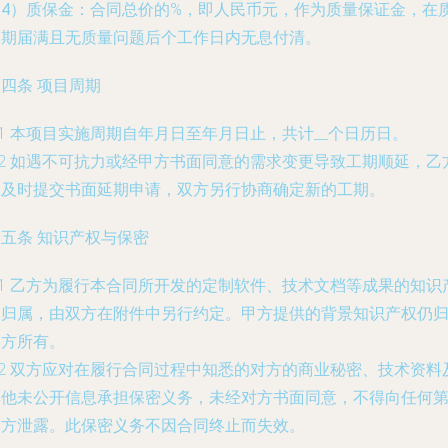
（4）质保金：合同总价的
%，即人民币
元，作为质量保证金，在
保期届满且无质量问题后
个工作日内无息付清。
四条 项目周期
.1 本项目实施周期自
年
月
日至
年
月
日止，共计
__个日历日。
.2 如遇不可抗力或经甲方书面同意的需求变更导致工期顺延，乙
应及时提交书面延期申请，双方另行协商确定新的工期。
五条 知识产权与保密
.1 乙方为履行本合同所开发的定制软件、技术文档等成果的知识
权归属，由双方在附件中另行约定。甲方提供的背景知识产权仍
甲方所有。
.2 双方应对在履行合同过程中知悉的对方的商业秘密、技术资料
其他未公开信息承担保密义务，未经对方书面同意，不得向任何
三方泄露。此保密义务不因合同终止而失效。