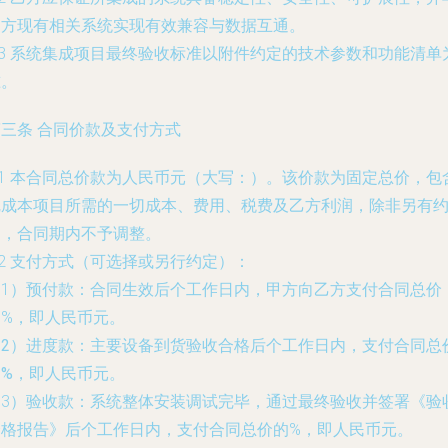
甲方现有相关系统实现有效兼容与数据互通。
.3 系统集成项目最终验收标准以附件约定的技术参数和功能清单
准。
第三条 合同价款及支付方式
.1 本合同总价款为人民币
元（大写：
）。该价款为固定总价，包
完成本项目所需的一切成本、费用、税费及乙方利润，除非另有
定，合同期内不予调整。
.2 支付方式（可选择或另行约定）：
（1）预付款：合同生效后
个工作日内，甲方向乙方支付合同总价
的
%，即人民币
元。
（2）进度款：主要设备到货验收合格后
个工作日内，支付合同总
的
%，即人民币
元。
（3）验收款：系统整体安装调试完毕，通过最终验收并签署《验
合格报告》后
个工作日内，支付合同总价的
%，即人民币
元。