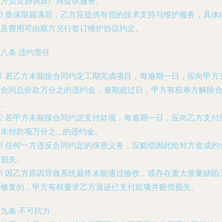
乙方负责协调原厂商提供服务。
.3 质保期届满后，乙方应提供有偿的技术支持与维护服务，具体
容及费用可由双方另行签订维护协议约定。
八条 违约责任
.1 若乙方未能按合同约定工期完成项目，每逾期一日，应向甲方
付合同总价款万分之
的违约金，逾期超过
日，甲方有权单方解除
同。
.2 若甲方未能按合同约定支付款项，每逾期一日，应向乙方支付
付未付款项万分之
__的违约金。
.3 任何一方违反合同约定的保密义务，应赔偿因此给对方造成的
部损失。
.4 因乙方原因导致系统最终未能通过验收，或存在重大质量缺陷
法修复的，甲方有权要求乙方退还已支付款项并赔偿损失。
九条 不可抗力