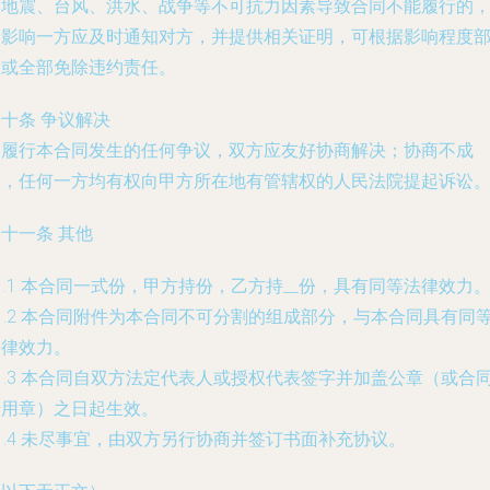
因地震、台风、洪水、战争等不可抗力因素导致合同不能履行的
受影响一方应及时通知对方，并提供相关证明，可根据影响程度
分或全部免除违约责任。
十条 争议解决
因履行本合同发生的任何争议，双方应友好协商解决；协商不成
的，任何一方均有权向甲方所在地有管辖权的人民法院提起诉讼
十一条 其他
1.1 本合同一式
份，甲方持
份，乙方持
__份，具有同等法律效力
1.2 本合同附件为本合同不可分割的组成部分，与本合同具有同
法律效力。
1.3 本合同自双方法定代表人或授权代表签字并加盖公章（或合
专用章）之日起生效。
1.4 未尽事宜，由双方另行协商并签订书面补充协议。