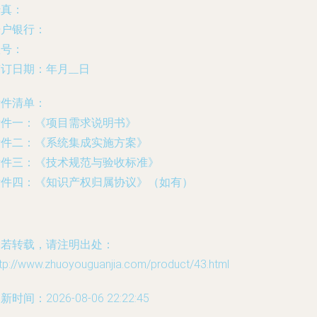
传真：
开户银行：
账号：
签订日期：
年
月
__日
附件清单：
附件一：《项目需求说明书》
附件二：《系统集成实施方案》
附件三：《技术规范与验收标准》
附件四：《知识产权归属协议》（如有）
如若转载，请注明出处：
ttp://www.zhuoyouguanjia.com/product/43.html
新时间：2026-08-06 22:22:45