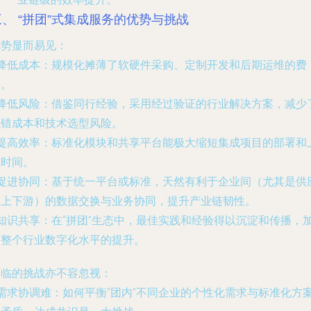
三、 “拼团”式集成服务的优势与挑战
优势显而易见：
降低成本
：规模化摊薄了软硬件采购、定制开发和后期运维的费
用。
降低风险
：借鉴同行经验，采用经过验证的行业解决方案，减少
试错成本和技术选型风险。
提高效率
：标准化模块和共享平台能极大缩短集成项目的部署和
线时间。
促进协同
：基于统一平台或标准，天然有利于企业间（尤其是供
链上下游）的数据交换与业务协同，提升产业链韧性。
知识共享
：在“拼团”生态中，最佳实践和经验得以沉淀和传播，
速整个行业数字化水平的提升。
面临的挑战亦不容忽视：
需求协调难
：如何平衡“团内”不同企业的个性化需求与标准化方