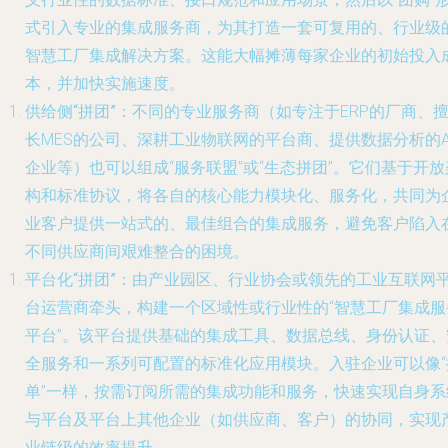
式引入专业的集成服务商，为其打造一套可复用的、行业级
智慧工厂集成解决方案。这能大幅摊薄每家企业的初始投入
本，并加快实施速度。
供给侧“拼团”
：不同的专业服务商（如专注于ERP的厂商、
长MES的公司、深耕工业物联网的平台商、提供数据分析的A
企业等）也可以组成“服务联盟”或“生态拼团”。它们基于开放
构和标准协议，将各自的核心能力模块化、服务化，共同为
业客户提供一站式的、最佳组合的集成服务，避免客户陷入
不同供应商间艰难整合的困境。
平台化“拼团”
：由产业园区、行业协会或领先的工业互联网
台运营商牵头，构建一个区域性或行业性的“智慧工厂集成服
平台”。该平台提供基础的集成工具、数据总线、身份认证、
全服务和一系列可配置的标准化应用模块。入驻企业可以像“
单”一样，按需订阅所需的集成功能和服务，快速实现自身系
与平台及平台上其他企业（如供应商、客户）的协同，实现
业链级的效率提升。