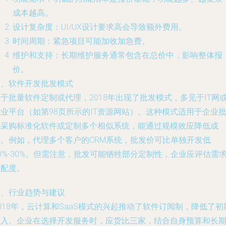
成本越高。
设计复杂度：UI/UX设计要求高会导致额外费用。
时间周期：紧急项目可能加收加急费。
维护和支持：长期维护服务通常包含在总价中，影响整体报
价。
三、软件开发批发模式
于批量软件定制或代理，2018年出现了批发模式，多见于IT网
业平台（如第98页所示的IT资源网站）。这种模式适用于企业
量采购标准化软件或定制多个相似系统，能通过规模效应降低成
本。例如，代理多个客户的CRM系统，批发价可比单独开发低
0%-30%。但需注意，批发可能牺牲部分定制性，企业应评估需
匹配度。
四、行业趋势与建议
018年，云计算和SaaS模式的兴起推动了软件订阅制，降低了初
投入。企业在选择开发服务时，应货比三家，结合自身预算和长